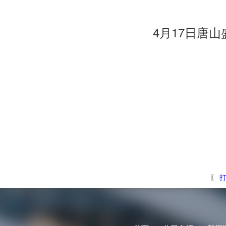
4月17日唐
〖
打